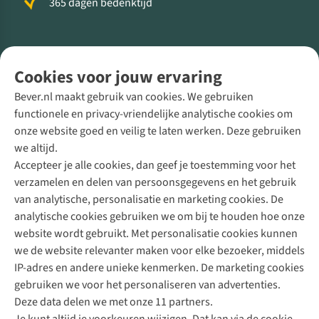
365 dagen bedenktijd
Volg ons voor meer Buiten
Cookies voor jouw ervaring
Bever.nl maakt gebruik van cookies. We gebruiken
functionele en privacy-vriendelijke analytische cookies om
onze website goed en veilig te laten werken. Deze gebruiken
Direct advies van een Buitenexpert
we altijd.
Accepteer je alle cookies, dan geef je toestemming voor het
+31 (0)85 888 50 88
verzamelen en delen van persoonsgegevens en het gebruik
+31 6 12 28 49 80
van analytische, personalisatie en marketing cookies. De
analytische cookies gebruiken we om bij te houden hoe onze
Contactformulier
website wordt gebruikt. Met personalisatie cookies kunnen
we de website relevanter maken voor elke bezoeker, middels
IP-adres en andere unieke kenmerken. De marketing cookies
Algeme
gebruiken we voor het personaliseren van advertenties.
voorwa
Deze data delen we met onze 11 partners.
|