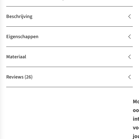
Beschrijving
Eigenschappen
Materiaal
Reviews
(26)
Mo
oo
in
vo
jo