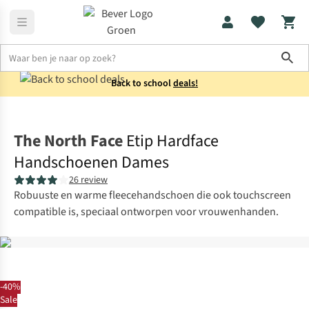
Sho
Back to school
deals!
Accessoires
Winteraccessoires
The North Face
Etip Hardface
Handschoenen Dames
26 review
Robuuste en warme fleecehandschoen die ook touchscreen
compatible is, speciaal ontworpen voor vrouwenhanden.
-40%
Sale