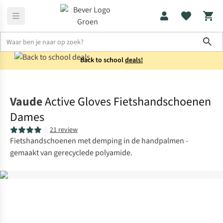
Sho
Back to school
deals!
Fietskleding
Fietshandschoenen
Vaude
Active Gloves Fietshandschoenen
Dames
21 review
Fietshandschoenen met demping in de handpalmen -
gemaakt van gerecyclede polyamide.