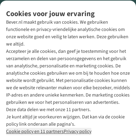
Volg ons voor meer Buiten
Cookies voor jouw ervaring
Bever.nl maakt gebruik van cookies. We gebruiken
functionele en privacy-vriendelijke analytische cookies om
onze website goed en veilig te laten werken. Deze gebruiken
Direct advies van een Buitenexpert
we altijd.
Accepteer je alle cookies, dan geef je toestemming voor het
+31 (0)85 888 50 88
verzamelen en delen van persoonsgegevens en het gebruik
+31 6 12 28 49 80
van analytische, personalisatie en marketing cookies. De
analytische cookies gebruiken we om bij te houden hoe onze
Contactformulier
website wordt gebruikt. Met personalisatie cookies kunnen
we de website relevanter maken voor elke bezoeker, middels
IP-adres en andere unieke kenmerken. De marketing cookies
Algeme
gebruiken we voor het personaliseren van advertenties.
voorwa
Deze data delen we met onze 11 partners.
|
Je kunt altijd je voorkeuren wijzigen. Dat kan via de cookie
Priva
policy link onderaan alle pagina's.
polic
Cookie policy en 11 partners
Privacy policy
|