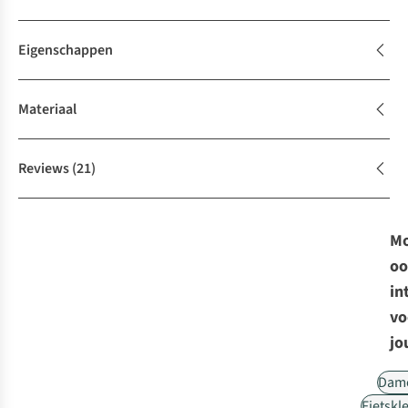
Eigenschappen
Materiaal
Reviews
(21)
Mo
oo
in
vo
jo
Dam
Fietskl