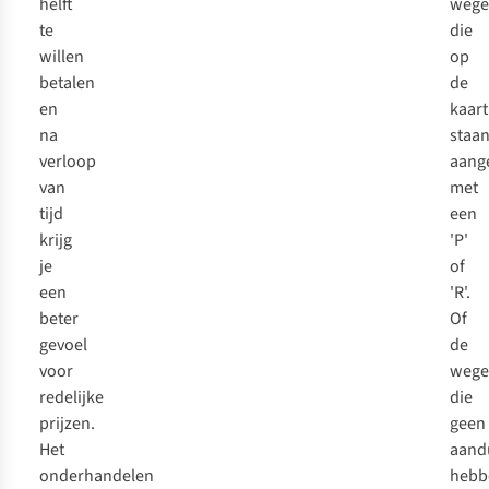
helft
wege
te
die
willen
op
betalen
de
en
kaart
na
staa
verloop
aang
van
met
tijd
een
krijg
'P'
je
of
een
'R'.
beter
Of
gevoel
de
voor
wege
redelijke
die
prijzen.
geen
Het
aand
onderhandelen
hebb