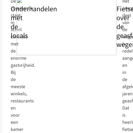
De
Het
Onderhandelen
Fiets
commercie
over
staat
deel
met
over
in
van
de
de
schril
de
locals
geasf
contrast
wege
wege
met
is
de
redel
enorme
aang
gastvrijheid.
en
Bij
in
de
de
meeste
afge
winkels,
jaren
restaurants
geasf
en
Dat
voor
is
een
heerl
kamer
fiets