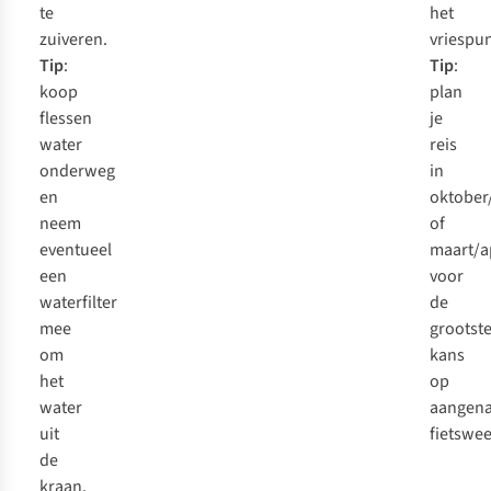
te
het
zuiveren.
vriespun
Tip
:
Tip
:
koop
plan
flessen
je
water
reis
onderweg
in
en
oktober
neem
of
eventueel
maart/ap
een
voor
waterfilter
de
mee
grootst
om
kans
het
op
water
aangen
uit
fietswee
de
kraan,