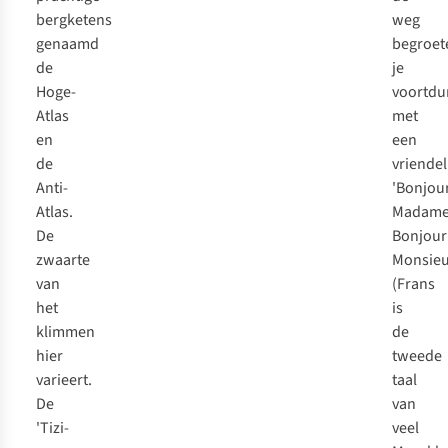
bergketens
weg
genaamd
begroet
de
je
Hoge-
voortdu
Atlas
met
en
een
de
vriendel
Anti-
'
Bonjou
Atlas.
Madame
De
Bonjour
zwaarte
Monsieu
van
(Frans
het
is
klimmen
de
hier
tweede
varieert.
taal
De
van
'Tizi-
veel