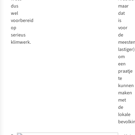
dus
maar
wel
dat
voorbereid
is
op
voor
serieus
de
klimwerk.
meeste
lastiger)
om
een
praatje
te
kunnen
maken
met
de
lokale
bevolkin