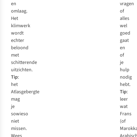
en
vragen
omlaag.
of
Het
alles
klimwerk
wel
wordt
goed
echter
gaat
beloond
en
met
of
schitterende
je
uitzichten.
hulp
Tip
:
nodig
het
hebt.
Atlasgebergte
Tip
:
mag
leer
je
wat
sowieso
Frans
niet
(of
missen.
Marokka
Wees
Arabisc