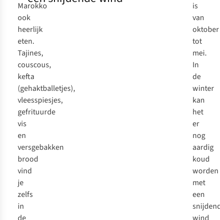
Marokko
is
ook
van
heerlijk
oktober
eten.
tot
Tajines,
mei.
couscous,
In
kefta
de
(gehaktballetjes),
winter
vleesspiesjes,
kan
gefrituurde
het
vis
er
en
nog
versgebakken
aardig
brood
koud
vind
worden
je
met
zelfs
een
in
snijden
de
wind