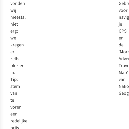
vonden
Gebr
wij
voor
meestal
navig
niet
je
erg;
GPS
we
en
kregen
de
er
'Mor
zelfs
Adve
plezier
Trave
in.
Map'
Tip
:
van
stem
Natio
van
Geog
te
voren
een
redelijke
prijs