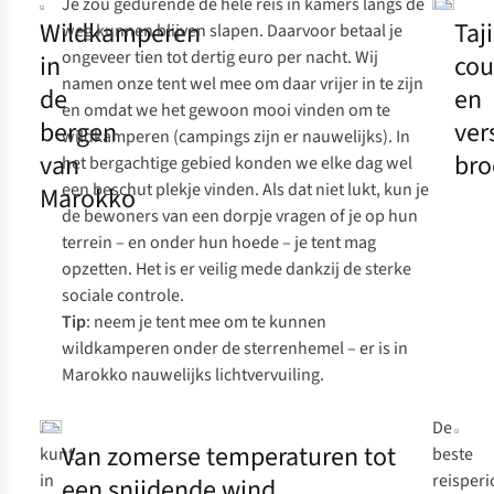
Je zou gedurende de hele reis in kamers langs de
Wildkamperen
Taj
weg kunnen blijven slapen. Daarvoor betaal je
ongeveer tien tot dertig euro per nacht. Wij
in
cou
namen onze tent wel mee om daar vrijer in te zijn
de
en
en omdat we het gewoon mooi vinden om te
bergen
ver
wildkamperen (campings zijn er nauwelijks). In
van
bro
het bergachtige gebied konden we elke dag wel
een beschut plekje vinden. Als dat niet lukt, kun je
Marokko
de bewoners van een dorpje vragen of je op hun
terrein – en onder hun hoede – je tent mag
opzetten. Het is er veilig mede dankzij de sterke
sociale controle.
Tip
: neem je tent mee om te kunnen
wildkamperen onder de sterrenhemel – er is in
Marokko nauwelijks lichtvervuiling.
Je
De
Van zomerse temperaturen tot
kunt
beste
in
reisper
een snijdende wind