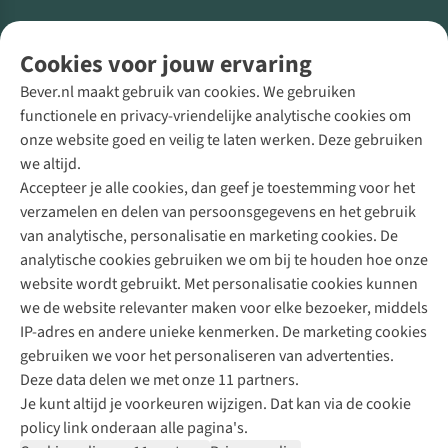
Volg ons voor meer Buiten
Cookies voor jouw ervaring
Bever.nl maakt gebruik van cookies. We gebruiken
functionele en privacy-vriendelijke analytische cookies om
onze website goed en veilig te laten werken. Deze gebruiken
Direct advies van een Buitenexpert
we altijd.
Accepteer je alle cookies, dan geef je toestemming voor het
+31 (0)85 888 50 88
verzamelen en delen van persoonsgegevens en het gebruik
+31 6 12 28 49 80
van analytische, personalisatie en marketing cookies. De
analytische cookies gebruiken we om bij te houden hoe onze
Contactformulier
website wordt gebruikt. Met personalisatie cookies kunnen
we de website relevanter maken voor elke bezoeker, middels
IP-adres en andere unieke kenmerken. De marketing cookies
Algeme
gebruiken we voor het personaliseren van advertenties.
voorwa
Deze data delen we met onze 11 partners.
|
Je kunt altijd je voorkeuren wijzigen. Dat kan via de cookie
Priva
policy link onderaan alle pagina's.
polic