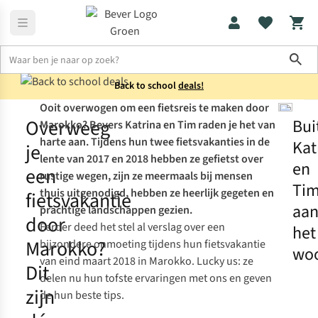
Sho
Back to school
deals!
Ooit overwogen om een fietsreis te maken door
Reizen
Fietsvakantie door Marokko: de beste tips en aanraders
Overweeg
Bu
Marokko? Bevers Katrina en Tim raden je het van
harte aan. Tijdens hun twee fietsvakanties in de
Kat
je
lente van 2017 en 2018 hebben ze gefietst over
en
een
rustige wegen, zijn ze meermaals bij mensen
Ti
thuis uitgenodigd, hebben ze heerlijk gegeten en
fietsvakantie
aa
prachtige landschappen gezien.
door
Eerder deed het stel al verslag over een
het
Marokko?
bijzondere onmoeting tijdens hun fietsvakantie
wo
van eind maart 2018 in Marokko.
Lucky us:
ze
Dit
delen nu hun tofste ervaringen met ons en geven
zijn
de hun beste tips.