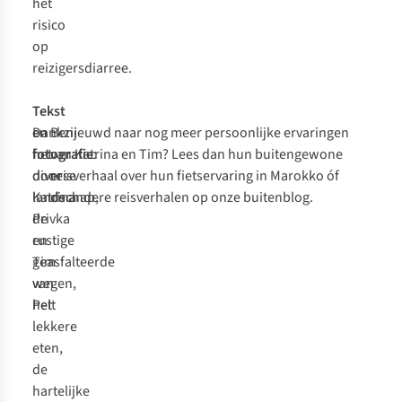
het
risico
op
reizigersdiarree.
Tekst
Dankzij
en
Benieuwd naar nog meer persoonlijke ervaringen
het
fotografie
van Katrina en Tim? Lees dan hun
:
buitengewone
diverse
door
reisverhaal over hun fietservaring in Marokko
óf
landschap,
Katrina
de andere reisverhalen
op onze buitenblog.
de
Privka
rustige
en
geasfalteerde
Tim
wegen,
van
het
Pelt
lekkere
eten,
de
hartelijke