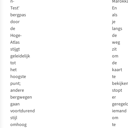
n-
Marokka
Test'
En
bergpas
als
door
je
de
langs
Hoge-
de
Atlas
weg
stijgt
zit
geleidelijk
om
tot
de
het
kaart
hoogste
te
punt;
bekijken
andere
stopt
bergwegen
er
gaan
geregel
voortdurend
iemand
stijl
om
omhoog
te