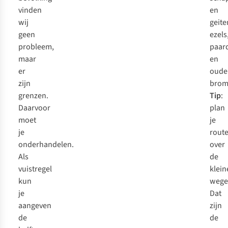
vinden
en
wij
geite
geen
ezels
probleem,
paar
maar
en
er
oude
zijn
brom
grenzen.
Tip
:
Daarvoor
plan
moet
je
je
rout
onderhandelen.
over
Als
de
vuistregel
klein
kun
wege
je
Dat
aangeven
zijn
de
de