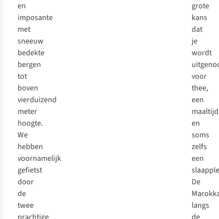
en
grote
imposante
kans
met
dat
sneeuw
je
bedekte
wordt
bergen
uitgeno
tot
voor
boven
thee,
vierduizend
een
meter
maaltijd
hoogte.
en
We
soms
hebben
zelfs
voornamelijk
een
gefietst
slaapple
door
De
de
Marokk
twee
langs
prachtige
de