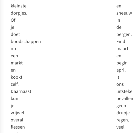
kleinste
en
dorpjes.
sneeuw
Of
in
je
de
doet
bergen.
boodschappen
Eind
op
maart
een
en
markt
begin
en
april
kookt
is
zelf.
ons
Daarnaast
uitstek
kun
bevallen
je
geen
vrijwel
drupje
overal
regen,
flessen
veel