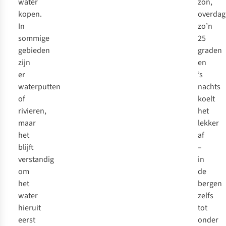
water
zon,
kopen.
overdag
In
zo’n
sommige
25
gebieden
graden
zijn
en
er
’s
waterputten
nachts
of
koelt
rivieren,
het
maar
lekker
het
af
blijft
–
verstandig
in
om
de
het
bergen
water
zelfs
hieruit
tot
eerst
onder