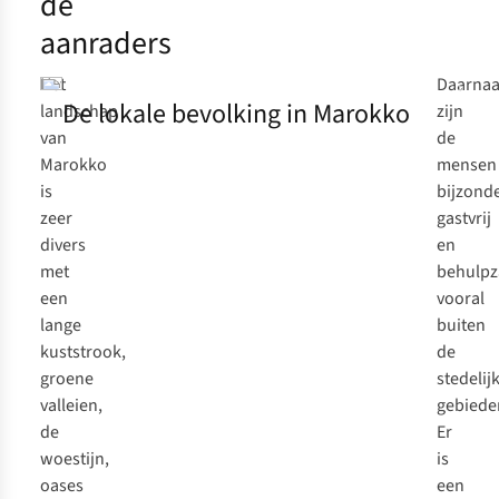
dé
aanraders
Het
Daarnaa
De lokale bevolking in Marokko
landschap
zijn
van
de
Marokko
mensen
is
bijzond
zeer
gastvrij
divers
en
met
behulpz
een
vooral
lange
buiten
kuststrook,
de
groene
stedelij
valleien,
gebiede
de
Er
woestijn,
is
oases
een