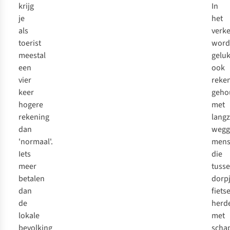
krijg
In
je
het
als
verk
toerist
word
meestal
geluk
een
ook
vier
reke
keer
geho
hogere
met
rekening
lang
dan
wegg
'normaal'.
mens
Iets
die
meer
tuss
betalen
dorp
dan
fiets
de
herd
lokale
met
bevolking
scha