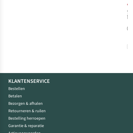
€1
Orig
1
k
€31
bes
%
KLANTENSERVICE
Bestellen
Betalen
Bezorgen & afhalen
Retourneren & ruilen
Bestelling herroepen
Garantie & reparatie