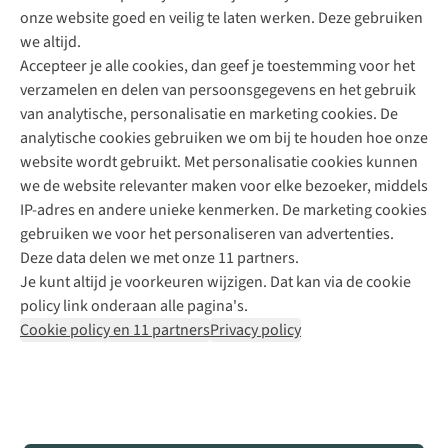
onze website goed en veilig te laten werken. Deze gebruiken
Direct advies van een Buitenexpert
we altijd.
Accepteer je alle cookies, dan geef je toestemming voor het
+31 (0)85 888 50 88
verzamelen en delen van persoonsgegevens en het gebruik
+31 6 12 28 49 80
van analytische, personalisatie en marketing cookies. De
analytische cookies gebruiken we om bij te houden hoe onze
Contactformulier
website wordt gebruikt. Met personalisatie cookies kunnen
we de website relevanter maken voor elke bezoeker, middels
IP-adres en andere unieke kenmerken. De marketing cookies
Algeme
gebruiken we voor het personaliseren van advertenties.
voorwa
Deze data delen we met onze 11 partners.
|
Je kunt altijd je voorkeuren wijzigen. Dat kan via de cookie
Priva
policy link onderaan alle pagina's.
polic
Cookie policy en 11 partners
Privacy policy
|
Cook
polic
|
© 202