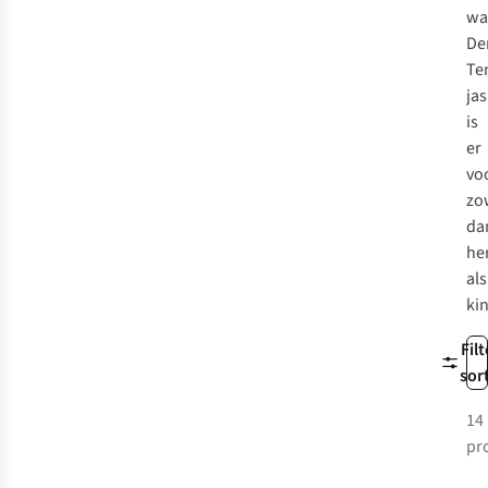
wa
De
Te
jas
is
er
vo
zo
da
he
als
ki
Filt
sor
14
pr
-