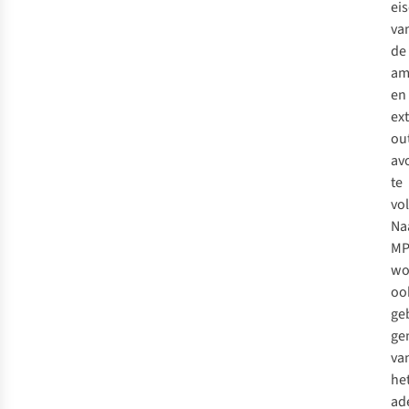
ei
va
de
am
en
ex
ou
av
te
vo
Na
MP
wo
oo
ge
ge
va
he
ad