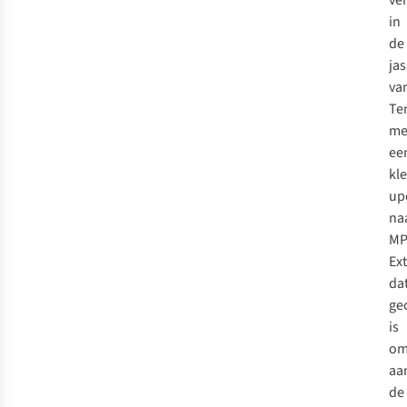
ve
in
de
ja
va
Te
me
ee
kl
up
na
MP
Ex
da
ge
is
o
aa
de