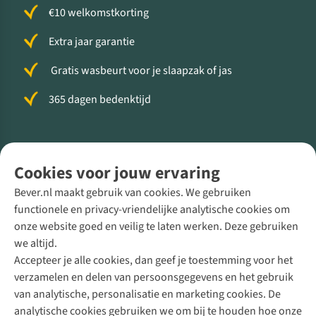
€10 welkomstkorting
Extra jaar garantie
Gratis wasbeurt voor je slaapzak of jas
365 dagen bedenktijd
Volg ons voor meer Buiten
Cookies voor jouw ervaring
Bever.nl maakt gebruik van cookies. We gebruiken
functionele en privacy-vriendelijke analytische cookies om
onze website goed en veilig te laten werken. Deze gebruiken
Direct advies van een Buitenexpert
we altijd.
Accepteer je alle cookies, dan geef je toestemming voor het
+31 (0)85 888 50 88
verzamelen en delen van persoonsgegevens en het gebruik
+31 6 12 28 49 80
van analytische, personalisatie en marketing cookies. De
analytische cookies gebruiken we om bij te houden hoe onze
Contactformulier