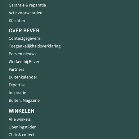
Garantie & reparatie
Actievoorwaarden
Klachten
OVER BEVER
Contactgegevens
Toegankelijkheidsverklaring
Pers en nieuws
Werken bij Bever
Partners
Buitenkalender
Expertise
Inspiratie
Buiten. Magazine
WINKELEN
Alle winkels
Openingstijden
Click & collect