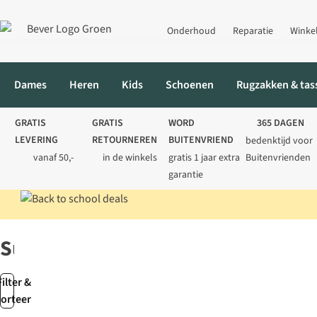
Onderhoud
Reparatie
Winke
Dames
Heren
Kids
Schoenen
Rugzakken & tas
GRATIS
GRATIS
WORD
365 DAGEN
LEVERING
RETOURNEREN
BUITENVRIEND
bedenktijd voor
vanaf 50,-
in de winkels
gratis 1 jaar extra
Buitenvrienden
garantie
Home
Schoenen
GORE-TEX® Schoenen
Surround
Surround
Filter &
sorteer