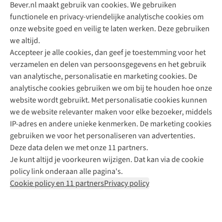
Bever.nl maakt gebruik van cookies. We gebruiken
functionele en privacy-vriendelijke analytische cookies om
onze website goed en veilig te laten werken. Deze gebruiken
Direct advies van een Buitenexpert
we altijd.
Accepteer je alle cookies, dan geef je toestemming voor het
+31 (0)85 888 50 88
verzamelen en delen van persoonsgegevens en het gebruik
+31 6 12 28 49 80
van analytische, personalisatie en marketing cookies. De
analytische cookies gebruiken we om bij te houden hoe onze
Contactformulier
website wordt gebruikt. Met personalisatie cookies kunnen
we de website relevanter maken voor elke bezoeker, middels
IP-adres en andere unieke kenmerken. De marketing cookies
Algeme
gebruiken we voor het personaliseren van advertenties.
voorwa
Deze data delen we met onze 11 partners.
|
Je kunt altijd je voorkeuren wijzigen. Dat kan via de cookie
Priva
policy link onderaan alle pagina's.
polic
Cookie policy en 11 partners
Privacy policy
|
Cook
polic