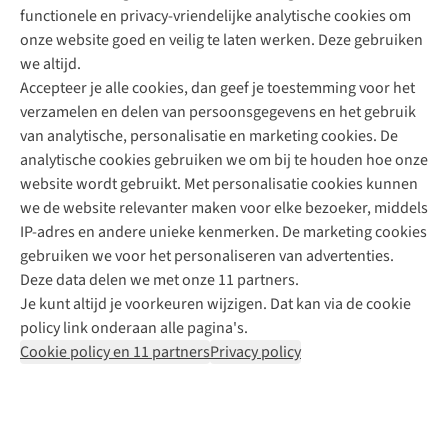
functionele en privacy-vriendelijke analytische cookies om
onze website goed en veilig te laten werken. Deze gebruiken
Direct advies van een Buitenexpert
we altijd.
Accepteer je alle cookies, dan geef je toestemming voor het
+31 (0)85 888 50 88
verzamelen en delen van persoonsgegevens en het gebruik
+31 6 12 28 49 80
van analytische, personalisatie en marketing cookies. De
analytische cookies gebruiken we om bij te houden hoe onze
Contactformulier
website wordt gebruikt. Met personalisatie cookies kunnen
we de website relevanter maken voor elke bezoeker, middels
IP-adres en andere unieke kenmerken. De marketing cookies
Algeme
gebruiken we voor het personaliseren van advertenties.
voorwa
Deze data delen we met onze 11 partners.
|
Je kunt altijd je voorkeuren wijzigen. Dat kan via de cookie
Priva
policy link onderaan alle pagina's.
polic
Cookie policy en 11 partners
Privacy policy
|
Cook
polic
|