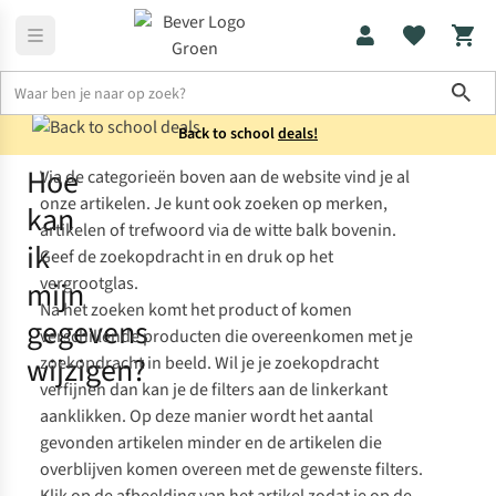
Sho
Back to school
deals!
Hoe
Via de categorieën boven aan de website vind je al
Klantenservice
wijzigen_gegevens
onze artikelen. Je kunt ook zoeken op merken,
kan
artikelen of trefwoord via de witte balk bovenin.
ik
Geef de zoekopdracht in en druk op het
vergrootglas.
mijn
Na het zoeken komt het product of komen
gegevens
verschillende producten die overeenkomen met je
wijzigen?
zoekopdracht in beeld. Wil je je zoekopdracht
verfijnen dan kan je de filters aan de linkerkant
aanklikken. Op deze manier wordt het aantal
gevonden artikelen minder en de artikelen die
overblijven komen overeen met de gewenste filters.