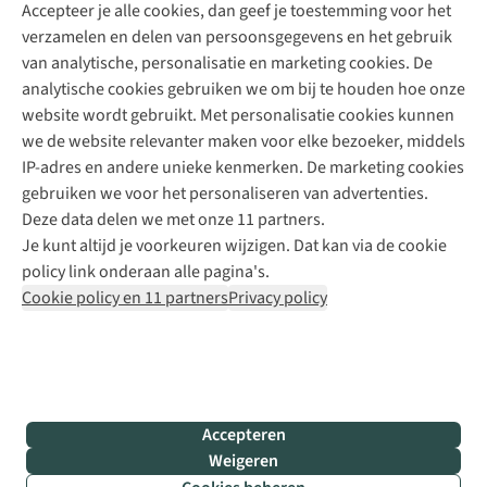
Accepteer je alle cookies, dan geef je toestemming voor het
+31 (0)85 888 50 88
verzamelen en delen van persoonsgegevens en het gebruik
+31 6 12 28 49 80
van analytische, personalisatie en marketing cookies. De
analytische cookies gebruiken we om bij te houden hoe onze
Contactformulier
website wordt gebruikt. Met personalisatie cookies kunnen
we de website relevanter maken voor elke bezoeker, middels
IP-adres en andere unieke kenmerken. De marketing cookies
Algeme
gebruiken we voor het personaliseren van advertenties.
voorwa
Deze data delen we met onze 11 partners.
|
Je kunt altijd je voorkeuren wijzigen. Dat kan via de cookie
Priva
policy link onderaan alle pagina's.
polic
Cookie policy en 11 partners
Privacy policy
|
Cook
polic
|
© 202
Accepteren
Bever
Weigeren
B.V. Al