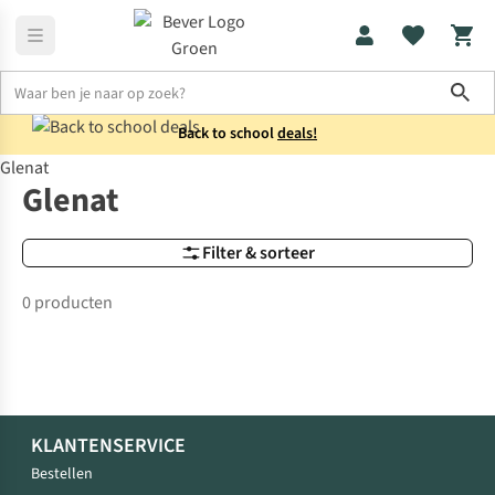
Sho
Back to school
deals!
Glenat
Merken
Glenat
Glenat
Filter & sorteer
0 producten
KLANTENSERVICE
Bestellen