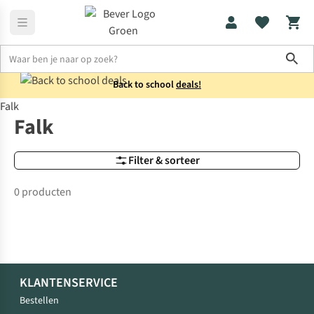
Sho
Back to school
deals!
Falk
Merken
Falk
Falk
Filter & sorteer
0 producten
KLANTENSERVICE
Bestellen