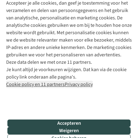
Accepteer je alle cookies, dan geef je toestemming voor het
+31 (0)85 888 50 88
verzamelen en delen van persoonsgegevens en het gebruik
+31 6 12 28 49 80
van analytische, personalisatie en marketing cookies. De
analytische cookies gebruiken we om bij te houden hoe onze
Contactformulier
website wordt gebruikt. Met personalisatie cookies kunnen
we de website relevanter maken voor elke bezoeker, middels
IP-adres en andere unieke kenmerken. De marketing cookies
Algeme
gebruiken we voor het personaliseren van advertenties.
voorwa
Deze data delen we met onze 11 partners.
|
Je kunt altijd je voorkeuren wijzigen. Dat kan via de cookie
Priva
policy link onderaan alle pagina's.
polic
Cookie policy en 11 partners
Privacy policy
|
Cook
polic
|
© 202
Accepteren
Bever
Weigeren
B.V. Al