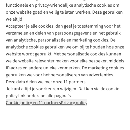
functionele en privacy-vriendelijke analytische cookies om
onze website goed en veilig te laten werken. Deze gebruiken
Direct advies van een Buitenexpert
we altijd.
Accepteer je alle cookies, dan geef je toestemming voor het
+31 (0)85 888 50 88
verzamelen en delen van persoonsgegevens en het gebruik
+31 6 12 28 49 80
van analytische, personalisatie en marketing cookies. De
analytische cookies gebruiken we om bij te houden hoe onze
Contactformulier
website wordt gebruikt. Met personalisatie cookies kunnen
we de website relevanter maken voor elke bezoeker, middels
IP-adres en andere unieke kenmerken. De marketing cookies
Algeme
gebruiken we voor het personaliseren van advertenties.
voorwa
Deze data delen we met onze 11 partners.
|
Je kunt altijd je voorkeuren wijzigen. Dat kan via de cookie
Priva
policy link onderaan alle pagina's.
polic
Cookie policy en 11 partners
Privacy policy
|
Cook
polic
|