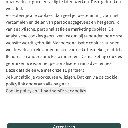
onze website goed en veilig te laten werken. Deze gebruiken
Direct advies van een Buitenexpert
we altijd.
Accepteer je alle cookies, dan geef je toestemming voor het
+31 (0)85 888 50 88
verzamelen en delen van persoonsgegevens en het gebruik
+31 6 12 28 49 80
van analytische, personalisatie en marketing cookies. De
analytische cookies gebruiken we om bij te houden hoe onze
Contactformulier
website wordt gebruikt. Met personalisatie cookies kunnen
we de website relevanter maken voor elke bezoeker, middels
IP-adres en andere unieke kenmerken. De marketing cookies
Algeme
gebruiken we voor het personaliseren van advertenties.
voorwa
Deze data delen we met onze 11 partners.
|
Je kunt altijd je voorkeuren wijzigen. Dat kan via de cookie
Priva
policy link onderaan alle pagina's.
polic
Cookie policy en 11 partners
Privacy policy
|
Cook
polic
|
© 202
Accepteren
Bever