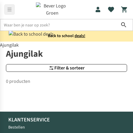
Sho
Back to school
deals!
Ajungilak
Merken
Ajungilak
Ajungilak
Filter & sorteer
0 producten
KLANTENSERVICE
Bestellen