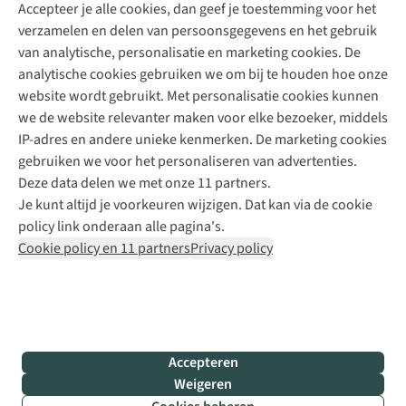
Accepteer je alle cookies, dan geef je toestemming voor het
+31 (0)85 888 50 88
verzamelen en delen van persoonsgegevens en het gebruik
+31 6 12 28 49 80
van analytische, personalisatie en marketing cookies. De
analytische cookies gebruiken we om bij te houden hoe onze
Contactformulier
website wordt gebruikt. Met personalisatie cookies kunnen
we de website relevanter maken voor elke bezoeker, middels
IP-adres en andere unieke kenmerken. De marketing cookies
Algeme
gebruiken we voor het personaliseren van advertenties.
voorwa
Deze data delen we met onze 11 partners.
|
Je kunt altijd je voorkeuren wijzigen. Dat kan via de cookie
Priva
policy link onderaan alle pagina's.
polic
Cookie policy en 11 partners
Privacy policy
|
Cook
polic
|
© 202
Accepteren
Bever
Weigeren
B.V. Al