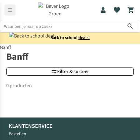
Sho
Back to school
deals!
Banff
Merken
Banff
Banff
Filter & sorteer
0 producten
KLANTENSERVICE
Bestellen