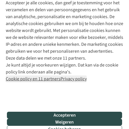
Accepteer je alle cookies, dan geef je toestemming voor het
+31 (0)85 888 50 88
verzamelen en delen van persoonsgegevens en het gebruik
+31 6 12 28 49 80
van analytische, personalisatie en marketing cookies. De
analytische cookies gebruiken we om bij te houden hoe onze
Contactformulier
website wordt gebruikt. Met personalisatie cookies kunnen
we de website relevanter maken voor elke bezoeker, middels
IP-adres en andere unieke kenmerken. De marketing cookies
Algeme
gebruiken we voor het personaliseren van advertenties.
voorwa
Deze data delen we met onze 11 partners.
|
Je kunt altijd je voorkeuren wijzigen. Dat kan via de cookie
Priva
policy link onderaan alle pagina's.
polic
Cookie policy en 11 partners
Privacy policy
|
Cook
polic
|
© 202
Accepteren
Bever
Weigeren
B.V. Al