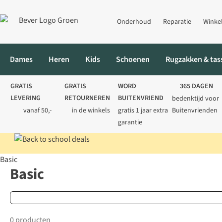
Onderhoud
Reparatie
Winke
Dames
Heren
Kids
Schoenen
Rugzakken & tas
GRATIS
GRATIS
WORD
365 DAGEN
LEVERING
RETOURNEREN
BUITENVRIEND
bedenktijd voor
vanaf 50,-
in de winkels
gratis 1 jaar extra
Buitenvrienden
garantie
Basic
Home
Merken
Basic
Basic
0 producten