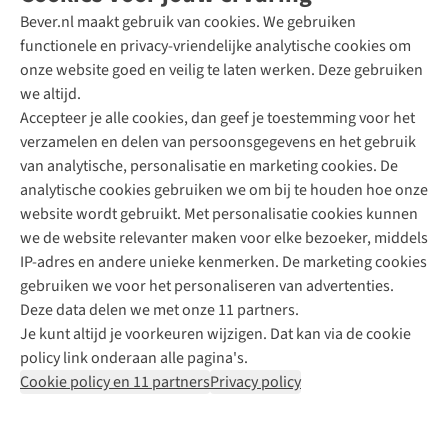
Bever.nl maakt gebruik van cookies. We gebruiken
functionele en privacy-vriendelijke analytische cookies om
onze website goed en veilig te laten werken. Deze gebruiken
Direct advies van een Buitenexpert
we altijd.
Accepteer je alle cookies, dan geef je toestemming voor het
+31 (0)85 888 50 88
verzamelen en delen van persoonsgegevens en het gebruik
+31 6 12 28 49 80
van analytische, personalisatie en marketing cookies. De
analytische cookies gebruiken we om bij te houden hoe onze
Contactformulier
website wordt gebruikt. Met personalisatie cookies kunnen
we de website relevanter maken voor elke bezoeker, middels
IP-adres en andere unieke kenmerken. De marketing cookies
Algeme
gebruiken we voor het personaliseren van advertenties.
voorwa
Deze data delen we met onze 11 partners.
|
Je kunt altijd je voorkeuren wijzigen. Dat kan via de cookie
Priva
policy link onderaan alle pagina's.
polic
Cookie policy en 11 partners
Privacy policy
|
Cook
polic