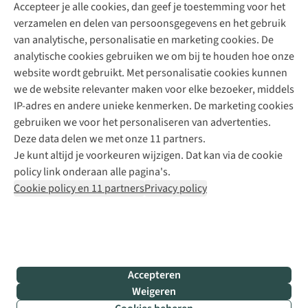
Accepteer je alle cookies, dan geef je toestemming voor het
+31 (0)85 888 50 88
verzamelen en delen van persoonsgegevens en het gebruik
+31 6 12 28 49 80
van analytische, personalisatie en marketing cookies. De
analytische cookies gebruiken we om bij te houden hoe onze
Contactformulier
website wordt gebruikt. Met personalisatie cookies kunnen
we de website relevanter maken voor elke bezoeker, middels
IP-adres en andere unieke kenmerken. De marketing cookies
Algeme
gebruiken we voor het personaliseren van advertenties.
voorwa
Deze data delen we met onze 11 partners.
|
Je kunt altijd je voorkeuren wijzigen. Dat kan via de cookie
Priva
policy link onderaan alle pagina's.
polic
Cookie policy en 11 partners
Privacy policy
|
Cook
polic
|
© 202
Accepteren
Bever
Weigeren
B.V. Al