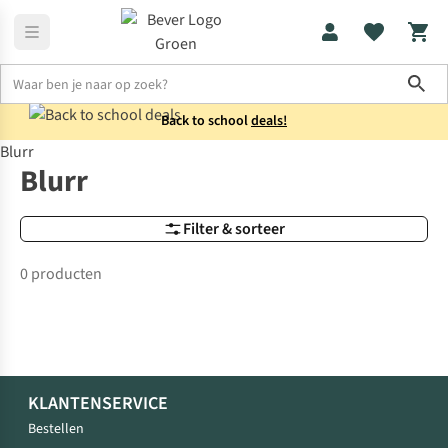
Sho
Back to school
deals!
Blurr
Merken
Blurr
Blurr
Filter & sorteer
0 producten
KLANTENSERVICE
Bestellen