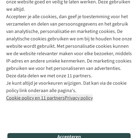
onze website goed en veilig te laten werken. Deze gebruiken
Direct advies van een Buitenexpert
we altijd.
Accepteer je alle cookies, dan geef je toestemming voor het
+31 (0)85 888 50 88
verzamelen en delen van persoonsgegevens en het gebruik
+31 6 12 28 49 80
van analytische, personalisatie en marketing cookies. De
analytische cookies gebruiken we om bij te houden hoe onze
Contactformulier
website wordt gebruikt. Met personalisatie cookies kunnen
we de website relevanter maken voor elke bezoeker, middels
IP-adres en andere unieke kenmerken. De marketing cookies
Algeme
gebruiken we voor het personaliseren van advertenties.
voorwa
Deze data delen we met onze 11 partners.
|
Je kunt altijd je voorkeuren wijzigen. Dat kan via de cookie
Priva
policy link onderaan alle pagina's.
polic
Cookie policy en 11 partners
Privacy policy
|
Cook
polic
|
© 202
Accepteren
Bever