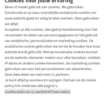
Cookies voor jouw ervaring
Bever.nl maakt gebruik van cookies. We gebruiken
functionele en privacy-vriendelijke analytische cookies om
onze website goed en veilig te laten werken. Deze gebruiken
Direct advies van een Buitenexpert
we altijd.
Accepteer je alle cookies, dan geef je toestemming voor het
+31 (0)85 888 50 88
verzamelen en delen van persoonsgegevens en het gebruik
+31 6 12 28 49 80
van analytische, personalisatie en marketing cookies. De
analytische cookies gebruiken we om bij te houden hoe onze
Contactformulier
website wordt gebruikt. Met personalisatie cookies kunnen
we de website relevanter maken voor elke bezoeker, middels
IP-adres en andere unieke kenmerken. De marketing cookies
Algeme
gebruiken we voor het personaliseren van advertenties.
voorwa
Deze data delen we met onze 11 partners.
|
Je kunt altijd je voorkeuren wijzigen. Dat kan via de cookie
Priva
policy link onderaan alle pagina's.
polic
Cookie policy en 11 partners
Privacy policy
|
Cook