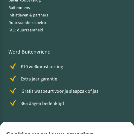
Bever koopt terug
Buitenmens
Initiatieven & partners
Duurzaamheidsbeleid
FAQ: duurzaamheid
Word Buitenvriend
€10 welkomstkorting
Extra jaar garantie
Gratis wasbeurt voor je slaapzak of jas
365 dagen bedenktijd
Volg ons voor meer Buiten