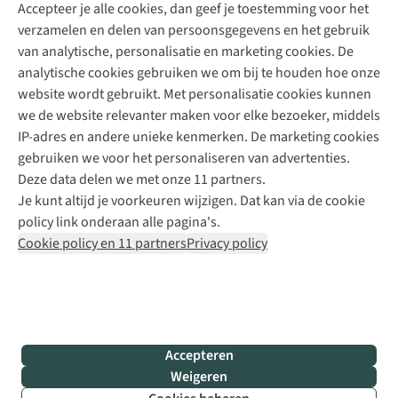
Accepteer je alle cookies, dan geef je toestemming voor het
+31 (0)85 888 50 88
verzamelen en delen van persoonsgegevens en het gebruik
+31 6 12 28 49 80
van analytische, personalisatie en marketing cookies. De
analytische cookies gebruiken we om bij te houden hoe onze
Contactformulier
website wordt gebruikt. Met personalisatie cookies kunnen
we de website relevanter maken voor elke bezoeker, middels
IP-adres en andere unieke kenmerken. De marketing cookies
Algeme
gebruiken we voor het personaliseren van advertenties.
voorwa
Deze data delen we met onze 11 partners.
|
Je kunt altijd je voorkeuren wijzigen. Dat kan via de cookie
Priva
policy link onderaan alle pagina's.
polic
Cookie policy en 11 partners
Privacy policy
|
Cook
polic
|
© 202
Accepteren
Bever
Weigeren
B.V. Al