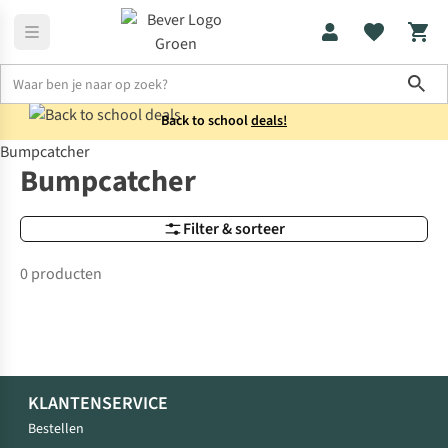
Sho
Back to school
deals!
Bumpcatcher
Merken
Bumpcatcher
Bumpcatcher
Filter & sorteer
0 producten
KLANTENSERVICE
Bestellen