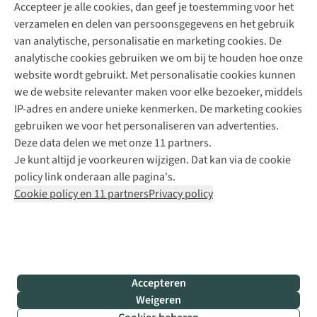
Accepteer je alle cookies, dan geef je toestemming voor het
+31 (0)85 888 50 88
verzamelen en delen van persoonsgegevens en het gebruik
+31 6 12 28 49 80
van analytische, personalisatie en marketing cookies. De
analytische cookies gebruiken we om bij te houden hoe onze
Contactformulier
website wordt gebruikt. Met personalisatie cookies kunnen
we de website relevanter maken voor elke bezoeker, middels
IP-adres en andere unieke kenmerken. De marketing cookies
Algeme
gebruiken we voor het personaliseren van advertenties.
voorwa
Deze data delen we met onze 11 partners.
|
Je kunt altijd je voorkeuren wijzigen. Dat kan via de cookie
Priva
policy link onderaan alle pagina's.
polic
Cookie policy en 11 partners
Privacy policy
|
Cook
polic
|
© 202
Accepteren
Bever
Weigeren
B.V. Al