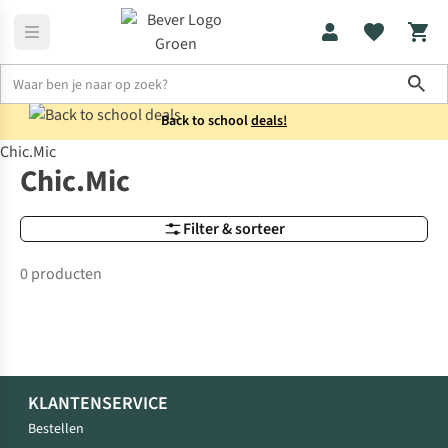
Sho
Back to school
deals!
Chic.Mic
Merken
Chic.Mic
Chic.Mic
Filter & sorteer
0 producten
KLANTENSERVICE
Bestellen