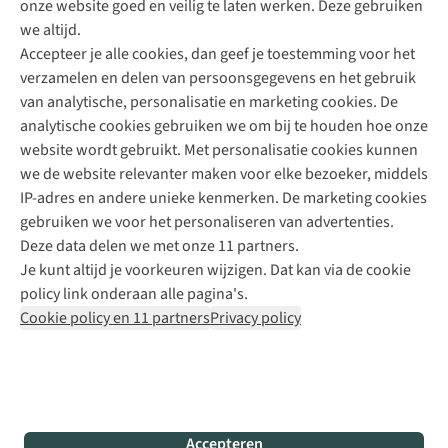
onze website goed en veilig te laten werken. Deze gebruiken
Direct advies van een Buitenexpert
we altijd.
Accepteer je alle cookies, dan geef je toestemming voor het
+31 (0)85 888 50 88
verzamelen en delen van persoonsgegevens en het gebruik
+31 6 12 28 49 80
van analytische, personalisatie en marketing cookies. De
analytische cookies gebruiken we om bij te houden hoe onze
Contactformulier
website wordt gebruikt. Met personalisatie cookies kunnen
we de website relevanter maken voor elke bezoeker, middels
IP-adres en andere unieke kenmerken. De marketing cookies
Algeme
gebruiken we voor het personaliseren van advertenties.
voorwa
Deze data delen we met onze 11 partners.
|
Je kunt altijd je voorkeuren wijzigen. Dat kan via de cookie
Priva
policy link onderaan alle pagina's.
polic
Cookie policy en 11 partners
Privacy policy
|
Cook
polic
|
© 202
Accepteren
Bever