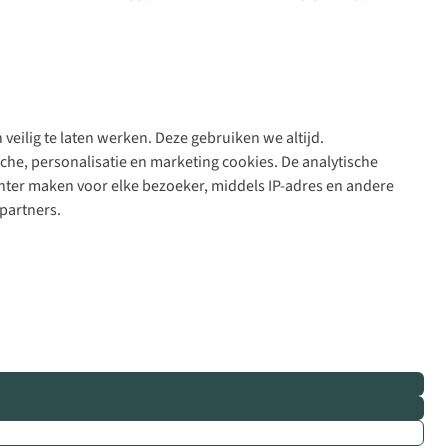
veilig te laten werken. Deze gebruiken we altijd.
Algeme
che, personalisatie en marketing cookies. De analytische
voorwa
nter maken voor elke bezoeker, middels IP-adres en andere
|
partners.
Priva
polic
|
Cook
polic
|
© 202
Bever
B.V. Al
rights