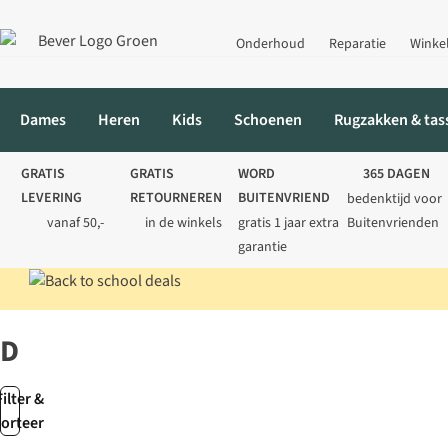
Onderhoud
Reparatie
Winke
Dames
Heren
Kids
Schoenen
Rugzakken & tas
GRATIS
GRATIS
WORD
365 DAGEN
LEVERING
RETOURNEREN
BUITENVRIEND
bedenktijd voor
vanaf 50,-
in de winkels
gratis 1 jaar extra
Buitenvrienden
garantie
Home
Merken
Defa
Defa
Filter &
sorteer