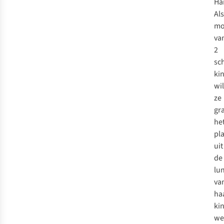
Har
Als
mo
va
2
sc
ki
wi
ze
gr
he
pla
uit
de
lu
va
ha
ki
we