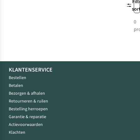
Filt
sor
0
pr
KLANTENSERVICE
Bestellen
Betalen
Bezorgen & afhalen
Retourneren & ruilen
Bestelling herroepen
Garantie & reparatie
Actievoorwaarden
Klachten