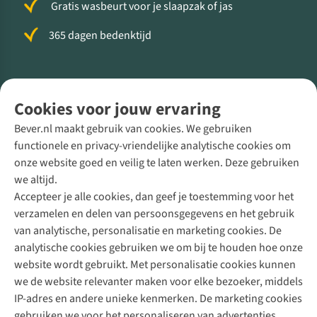
Gratis wasbeurt voor je slaapzak of jas
365 dagen bedenktijd
Volg ons voor meer Buiten
Cookies voor jouw ervaring
Bever.nl maakt gebruik van cookies. We gebruiken
functionele en privacy-vriendelijke analytische cookies om
onze website goed en veilig te laten werken. Deze gebruiken
Direct advies van een Buitenexpert
we altijd.
Accepteer je alle cookies, dan geef je toestemming voor het
+31 (0)85 888 50 88
verzamelen en delen van persoonsgegevens en het gebruik
+31 6 12 28 49 80
van analytische, personalisatie en marketing cookies. De
analytische cookies gebruiken we om bij te houden hoe onze
Contactformulier
website wordt gebruikt. Met personalisatie cookies kunnen
we de website relevanter maken voor elke bezoeker, middels
IP-adres en andere unieke kenmerken. De marketing cookies
Algeme
gebruiken we voor het personaliseren van advertenties.