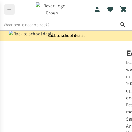
Sho
Back to school
deals!
Merken
Ecolunchbox
E
Ec
we
in
20
op
do
Ec
mo
Sa
An