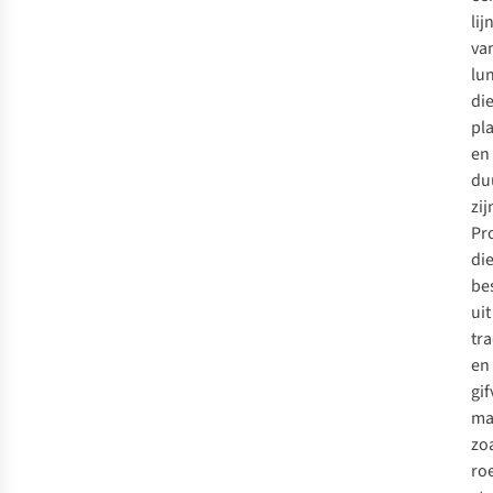
lij
va
lu
di
pla
en
du
zij
Pr
di
be
uit
tra
en
gif
ma
zo
roe