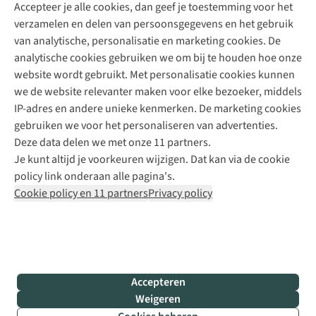
Accepteer je alle cookies, dan geef je toestemming voor het
+31 (0)85 888 50 88
verzamelen en delen van persoonsgegevens en het gebruik
+31 6 12 28 49 80
van analytische, personalisatie en marketing cookies. De
analytische cookies gebruiken we om bij te houden hoe onze
Contactformulier
website wordt gebruikt. Met personalisatie cookies kunnen
we de website relevanter maken voor elke bezoeker, middels
IP-adres en andere unieke kenmerken. De marketing cookies
Algeme
gebruiken we voor het personaliseren van advertenties.
voorwa
Deze data delen we met onze 11 partners.
|
Je kunt altijd je voorkeuren wijzigen. Dat kan via de cookie
Priva
policy link onderaan alle pagina's.
polic
Cookie policy en 11 partners
Privacy policy
|
Cook
polic
|
© 202
Accepteren
Bever
Weigeren
B.V. Al