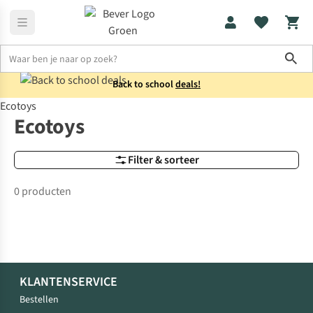
Sho
Back to school
deals!
Ecotoys
Merken
Ecotoys
Ecotoys
Filter & sorteer
0 producten
KLANTENSERVICE
Bestellen