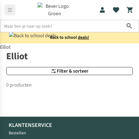
Sho
Back to school
deals!
Elliot
Merken
Elliot
Elliot
Filter & sorteer
0 producten
KLANTENSERVICE
Bestellen