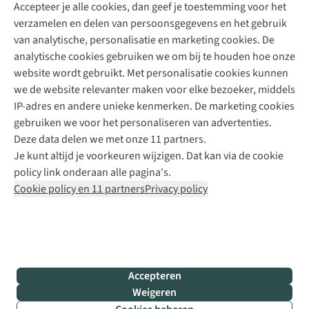
Accepteer je alle cookies, dan geef je toestemming voor het
+31 (0)85 888 50 88
verzamelen en delen van persoonsgegevens en het gebruik
+31 6 12 28 49 80
van analytische, personalisatie en marketing cookies. De
analytische cookies gebruiken we om bij te houden hoe onze
Contactformulier
website wordt gebruikt. Met personalisatie cookies kunnen
we de website relevanter maken voor elke bezoeker, middels
IP-adres en andere unieke kenmerken. De marketing cookies
Algeme
gebruiken we voor het personaliseren van advertenties.
voorwa
Deze data delen we met onze 11 partners.
|
Je kunt altijd je voorkeuren wijzigen. Dat kan via de cookie
Priva
policy link onderaan alle pagina's.
polic
Cookie policy en 11 partners
Privacy policy
|
Cook
polic
|
© 202
Accepteren
Bever
Weigeren
B.V. Al