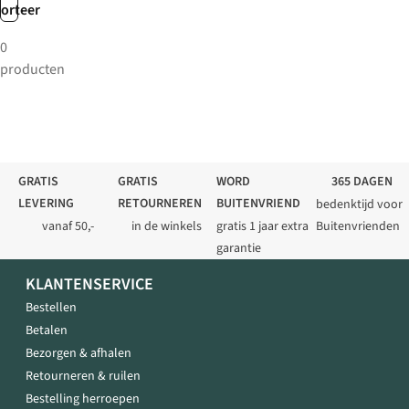
sorteer
0
producten
GRATIS
GRATIS
WORD
365 DAGEN
LEVERING
RETOURNEREN
BUITENVRIEND
bedenktijd voor
vanaf 50,-
in de winkels
gratis 1 jaar extra
Buitenvrienden
garantie
KLANTENSERVICE
Bestellen
Betalen
Bezorgen & afhalen
Retourneren & ruilen
Bestelling herroepen