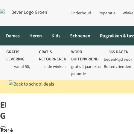
Onderhoud
Reparatie
Winke
Dames
Heren
Kids
Schoenen
Rugzakken & tas
GRATIS
GRATIS
WORD
365 DAGEN
LEVERING
RETOURNEREN
BUITENVRIEND
bedenktijd voor
vanaf 50,-
in de winkels
gratis 1 jaar extra
Buitenvrienden
garantie
Home
Merken
Elmer Gloves
Elmer
Gloves
Filter &