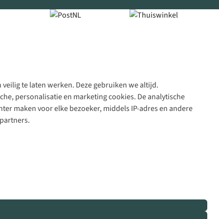
veilig te laten werken. Deze gebruiken we altijd.
Algeme
che, personalisatie en marketing cookies. De analytische
voorwa
nter maken voor elke bezoeker, middels IP-adres en andere
|
partners.
Priva
polic
|
Cook
polic
|
© 202
Bever
B.V. Al