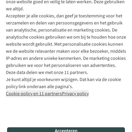
onze website goed en veilig te laten werken. Deze gebruiken
Direct advies van een Buitenexpert
we altijd.
Accepteer je alle cookies, dan geef je toestemming voor het
+31 (0)85 888 50 88
verzamelen en delen van persoonsgegevens en het gebruik
+31 6 12 28 49 80
van analytische, personalisatie en marketing cookies. De
analytische cookies gebruiken we om bij te houden hoe onze
Contactformulier
website wordt gebruikt. Met personalisatie cookies kunnen
we de website relevanter maken voor elke bezoeker, middels
IP-adres en andere unieke kenmerken. De marketing cookies
Algeme
gebruiken we voor het personaliseren van advertenties.
voorwa
Deze data delen we met onze 11 partners.
|
Je kunt altijd je voorkeuren wijzigen. Dat kan via de cookie
Priva
policy link onderaan alle pagina's.
polic
Cookie policy en 11 partners
Privacy policy
|
Cook
polic
|
© 202
Accepteren
Bever