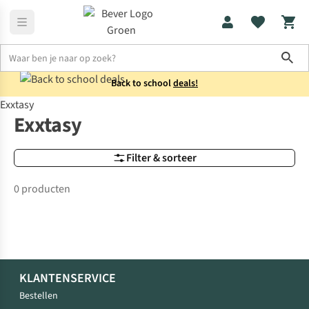
Sho
Back to school
deals!
Exxtasy
Merken
Exxtasy
Exxtasy
Filter & sorteer
0 producten
KLANTENSERVICE
Bestellen