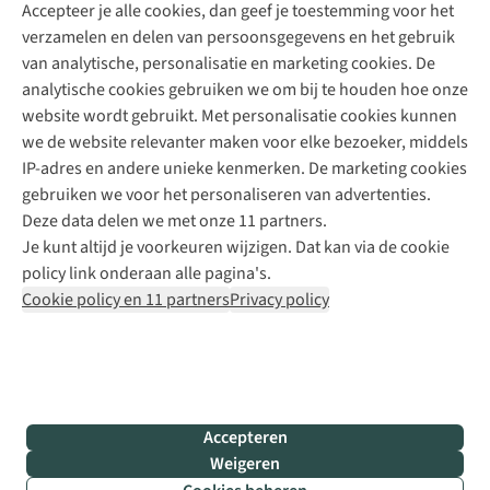
Accepteer je alle cookies, dan geef je toestemming voor het
+31 (0)85 888 50 88
verzamelen en delen van persoonsgegevens en het gebruik
+31 6 12 28 49 80
van analytische, personalisatie en marketing cookies. De
analytische cookies gebruiken we om bij te houden hoe onze
Contactformulier
website wordt gebruikt. Met personalisatie cookies kunnen
we de website relevanter maken voor elke bezoeker, middels
IP-adres en andere unieke kenmerken. De marketing cookies
Algeme
gebruiken we voor het personaliseren van advertenties.
voorwa
Deze data delen we met onze 11 partners.
|
Je kunt altijd je voorkeuren wijzigen. Dat kan via de cookie
Priva
policy link onderaan alle pagina's.
polic
Cookie policy en 11 partners
Privacy policy
|
Cook
polic
|
© 202
Accepteren
Bever
Weigeren
B.V. Al