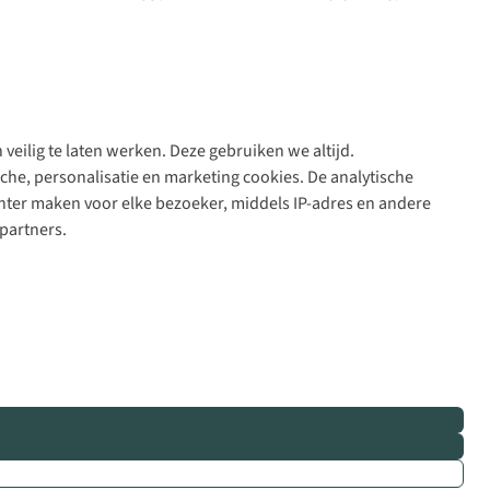
veilig te laten werken. Deze gebruiken we altijd.
Algeme
che, personalisatie en marketing cookies. De analytische
voorwa
nter maken voor elke bezoeker, middels IP-adres en andere
|
partners.
Priva
polic
|
Cook
polic
|
© 202
Bever
B.V. Al
rights