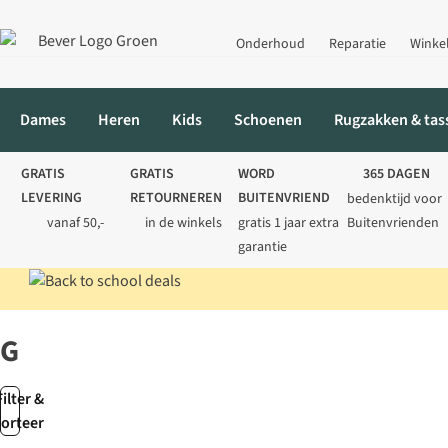
Onderhoud
Reparatie
Winke
Dames
Heren
Kids
Schoenen
Rugzakken & tas
GRATIS
GRATIS
WORD
365 DAGEN
LEVERING
RETOURNEREN
BUITENVRIEND
bedenktijd voor
vanaf 50,-
in de winkels
gratis 1 jaar extra
Buitenvrienden
garantie
Home
Merken
Goodcook
Goodcook
Filter &
sorteer