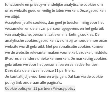
functionele en privacy-vriendelijke analytische cookies om
onze website goed en veilig te laten werken. Deze gebruiken
Direct advies van een Buitenexpert
we altijd.
Accepteer je alle cookies, dan geef je toestemming voor het
+31 (0)85 888 50 88
verzamelen en delen van persoonsgegevens en het gebruik
+31 6 12 28 49 80
van analytische, personalisatie en marketing cookies. De
analytische cookies gebruiken we om bij te houden hoe onze
Contactformulier
website wordt gebruikt. Met personalisatie cookies kunnen
we de website relevanter maken voor elke bezoeker, middels
IP-adres en andere unieke kenmerken. De marketing cookies
Algeme
gebruiken we voor het personaliseren van advertenties.
voorwa
Deze data delen we met onze 11 partners.
|
Je kunt altijd je voorkeuren wijzigen. Dat kan via de cookie
Priva
policy link onderaan alle pagina's.
polic
Cookie policy en 11 partners
Privacy policy
|
Cook
polic
|