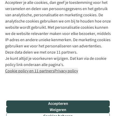
Accepteer je alle cookies, dan geef je toestemming voor het
+31 (0)85 888 50 88
verzamelen en delen van persoonsgegevens en het gebruik
+31 6 12 28 49 80
van analytische, personalisatie en marketing cookies. De
analytische cookies gebruiken we om bij te houden hoe onze
Contactformulier
website wordt gebruikt. Met personalisatie cookies kunnen
we de website relevanter maken voor elke bezoeker, middels
IP-adres en andere unieke kenmerken. De marketing cookies
Algeme
gebruiken we voor het personaliseren van advertenties.
voorwa
Deze data delen we met onze 11 partners.
|
Je kunt altijd je voorkeuren wijzigen. Dat kan via de cookie
Priva
policy link onderaan alle pagina's.
polic
Cookie policy en 11 partners
Privacy policy
|
Cook
polic
|
© 202
Accepteren
Bever
Weigeren
B.V. Al