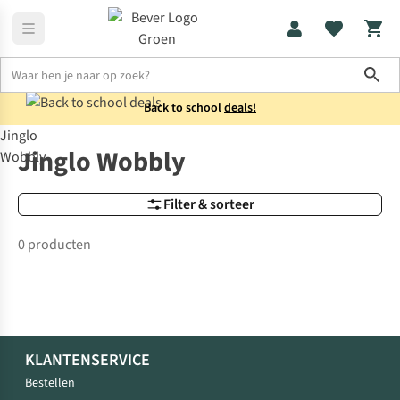
Sho
Back to school
deals!
Jinglo
Merken
Jinglo Wobbly
Jinglo Wobbly
Wobbly
Filter & sorteer
0 producten
KLANTENSERVICE
Bestellen