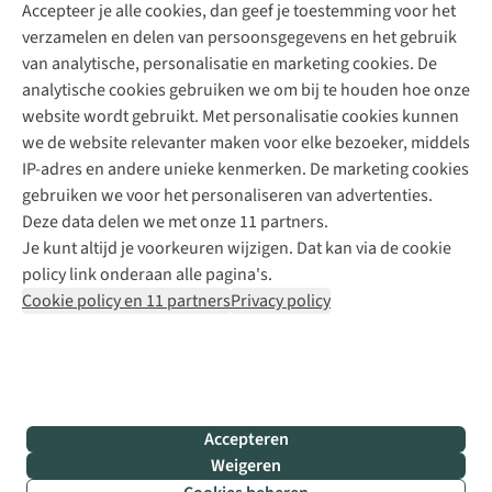
Accepteer je alle cookies, dan geef je toestemming voor het
+31 (0)85 888 50 88
verzamelen en delen van persoonsgegevens en het gebruik
+31 6 12 28 49 80
van analytische, personalisatie en marketing cookies. De
analytische cookies gebruiken we om bij te houden hoe onze
Contactformulier
website wordt gebruikt. Met personalisatie cookies kunnen
we de website relevanter maken voor elke bezoeker, middels
IP-adres en andere unieke kenmerken. De marketing cookies
Algeme
gebruiken we voor het personaliseren van advertenties.
voorwa
Deze data delen we met onze 11 partners.
|
Je kunt altijd je voorkeuren wijzigen. Dat kan via de cookie
Priva
policy link onderaan alle pagina's.
polic
Cookie policy en 11 partners
Privacy policy
|
Cook
polic
|
© 202
Accepteren
Bever
Weigeren
B.V. Al