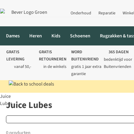
Onderhoud
Reparatie
Winke
Dames
Heren
Kids
Schoenen
Rugzakken & tas
GRATIS
GRATIS
WORD
365 DAGEN
LEVERING
RETOURNEREN
BUITENVRIEND
bedenktijd voor
vanaf 50,-
in de winkels
gratis 1 jaar extra
Buitenvrienden
garantie
Juice
Home
Merken
Juice Lubes
Juice Lubes
Lubes
0 producten