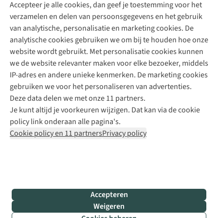
Accepteer je alle cookies, dan geef je toestemming voor het
+31 (0)85 888 50 88
verzamelen en delen van persoonsgegevens en het gebruik
+31 6 12 28 49 80
van analytische, personalisatie en marketing cookies. De
analytische cookies gebruiken we om bij te houden hoe onze
Contactformulier
website wordt gebruikt. Met personalisatie cookies kunnen
we de website relevanter maken voor elke bezoeker, middels
IP-adres en andere unieke kenmerken. De marketing cookies
Algeme
gebruiken we voor het personaliseren van advertenties.
voorwa
Deze data delen we met onze 11 partners.
|
Je kunt altijd je voorkeuren wijzigen. Dat kan via de cookie
Priva
policy link onderaan alle pagina's.
polic
Cookie policy en 11 partners
Privacy policy
|
Cook
polic
|
© 202
Accepteren
Bever
Weigeren
B.V. Al