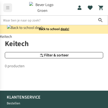
Sho
Back to school
deals!
Keitech
Merken
Keitech
Keitech
Filter & sorteer
0 producten
KLANTENSERVICE
Bestellen