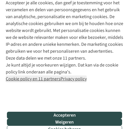
Accepteer je alle cookies, dan geef je toestemming voor het
+31 (0)85 888 50 88
verzamelen en delen van persoonsgegevens en het gebruik
+31 6 12 28 49 80
van analytische, personalisatie en marketing cookies. De
analytische cookies gebruiken we om bij te houden hoe onze
Contactformulier
website wordt gebruikt. Met personalisatie cookies kunnen
we de website relevanter maken voor elke bezoeker, middels
IP-adres en andere unieke kenmerken. De marketing cookies
Algeme
gebruiken we voor het personaliseren van advertenties.
voorwa
Deze data delen we met onze 11 partners.
|
Je kunt altijd je voorkeuren wijzigen. Dat kan via de cookie
Priva
policy link onderaan alle pagina's.
polic
Cookie policy en 11 partners
Privacy policy
|
Cook
polic
|
© 202
Accepteren
Bever
Weigeren
B.V. Al