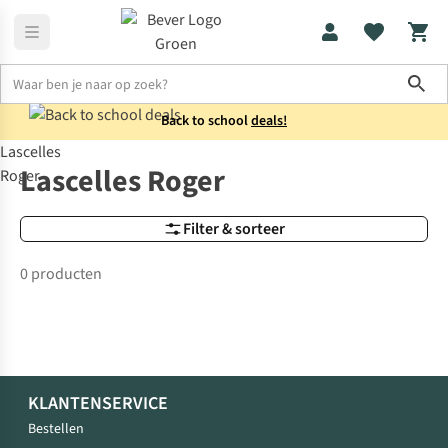
Sho
Back to school
deals!
Lascelles
Merken
Lascelles Roger
Lascelles Roger
Roger
Filter & sorteer
0 producten
KLANTENSERVICE
Bestellen