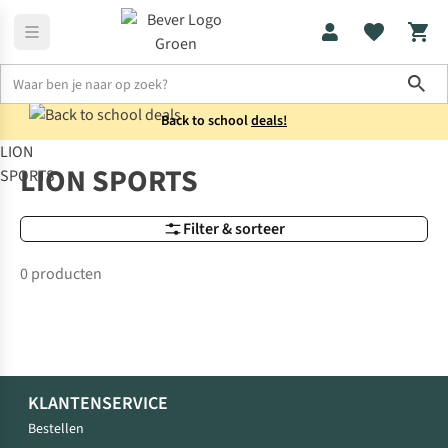
Sho
Back to school
deals!
LION
Merken
LION SPORTS
LION SPORTS
SPORTS
Filter & sorteer
0 producten
KLANTENSERVICE
Bestellen