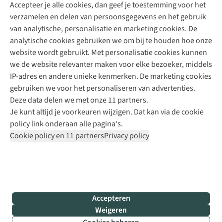
Accepteer je alle cookies, dan geef je toestemming voor het
+31 (0)85 888 50 88
verzamelen en delen van persoonsgegevens en het gebruik
+31 6 12 28 49 80
van analytische, personalisatie en marketing cookies. De
analytische cookies gebruiken we om bij te houden hoe onze
Contactformulier
website wordt gebruikt. Met personalisatie cookies kunnen
we de website relevanter maken voor elke bezoeker, middels
IP-adres en andere unieke kenmerken. De marketing cookies
Algeme
gebruiken we voor het personaliseren van advertenties.
voorwa
Deze data delen we met onze 11 partners.
|
Je kunt altijd je voorkeuren wijzigen. Dat kan via de cookie
Priva
policy link onderaan alle pagina's.
polic
Cookie policy en 11 partners
Privacy policy
|
Cook
polic
|
© 202
Accepteren
Bever
Weigeren
B.V. Al