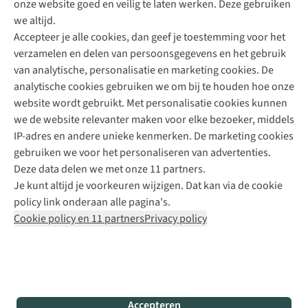
onze website goed en veilig te laten werken. Deze gebruiken
Direct advies van een Buitenexpert
we altijd.
Accepteer je alle cookies, dan geef je toestemming voor het
+31 (0)85 888 50 88
verzamelen en delen van persoonsgegevens en het gebruik
+31 6 12 28 49 80
van analytische, personalisatie en marketing cookies. De
analytische cookies gebruiken we om bij te houden hoe onze
Contactformulier
website wordt gebruikt. Met personalisatie cookies kunnen
we de website relevanter maken voor elke bezoeker, middels
IP-adres en andere unieke kenmerken. De marketing cookies
Algeme
gebruiken we voor het personaliseren van advertenties.
voorwa
Deze data delen we met onze 11 partners.
|
Je kunt altijd je voorkeuren wijzigen. Dat kan via de cookie
Priva
policy link onderaan alle pagina's.
polic
Cookie policy en 11 partners
Privacy policy
|
Cook
polic
|
© 202
Accepteren
Bever