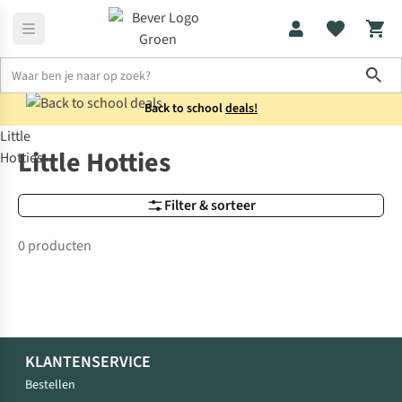
Sho
Back to school
deals!
Little
Merken
Little Hotties
Little Hotties
Hotties
Filter & sorteer
0 producten
KLANTENSERVICE
Bestellen