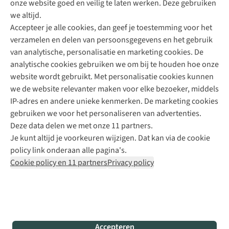
onze website goed en veilig te laten werken. Deze gebruiken
Direct advies van een Buitenexpert
we altijd.
Accepteer je alle cookies, dan geef je toestemming voor het
+31 (0)85 888 50 88
verzamelen en delen van persoonsgegevens en het gebruik
+31 6 12 28 49 80
van analytische, personalisatie en marketing cookies. De
analytische cookies gebruiken we om bij te houden hoe onze
Contactformulier
website wordt gebruikt. Met personalisatie cookies kunnen
we de website relevanter maken voor elke bezoeker, middels
IP-adres en andere unieke kenmerken. De marketing cookies
Algeme
gebruiken we voor het personaliseren van advertenties.
voorwa
Deze data delen we met onze 11 partners.
|
Je kunt altijd je voorkeuren wijzigen. Dat kan via de cookie
Priva
policy link onderaan alle pagina's.
polic
Cookie policy en 11 partners
Privacy policy
|
Cook
polic
|
© 202
Accepteren
Bever