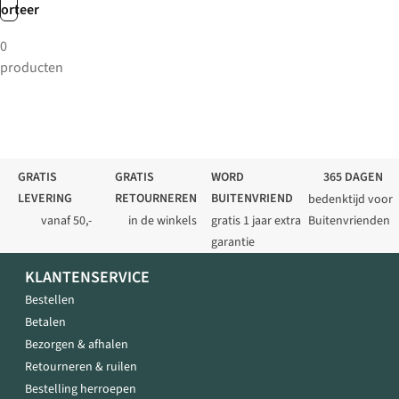
sorteer
0
producten
GRATIS
GRATIS
WORD
365 DAGEN
LEVERING
RETOURNEREN
BUITENVRIEND
bedenktijd voor
vanaf 50,-
in de winkels
gratis 1 jaar extra
Buitenvrienden
garantie
KLANTENSERVICE
Bestellen
Betalen
Bezorgen & afhalen
Retourneren & ruilen
Bestelling herroepen