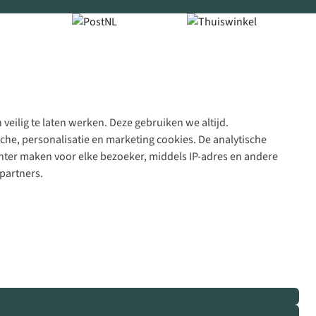
veilig te laten werken. Deze gebruiken we altijd.
Algeme
che, personalisatie en marketing cookies. De analytische
voorwa
nter maken voor elke bezoeker, middels IP-adres en andere
|
partners.
Priva
polic
|
Cook
polic
|
© 202
Bever
B.V. Al