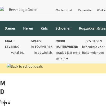
Onderhoud
Reparatie
Winke
Dames
Heren
Kids
Schoenen
Rugzakken & tas
GRATIS
GRATIS
WORD
365 DAGEN
LEVERING
RETOURNEREN
BUITENVRIEND
bedenktijd voor
vanaf 50,-
in de winkels
gratis 1 jaar extra
Buitenvrienden
garantie
Home
Merken
Media Diffusion
Media
Diffusion
Filter &