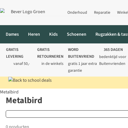
Onderhoud
Reparatie
Winke
Dames
Heren
Kids
Schoenen
Rugzakken & tas
GRATIS
GRATIS
WORD
365 DAGEN
LEVERING
RETOURNEREN
BUITENVRIEND
bedenktijd voor
vanaf 50,-
in de winkels
gratis 1 jaar extra
Buitenvrienden
garantie
Metalbird
Home
Merken
Metalbird
Metalbird
0 producten