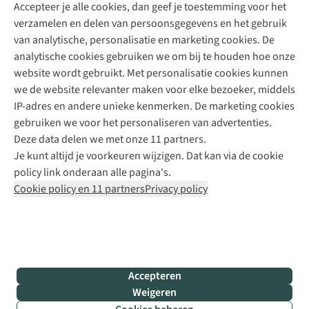
Accepteer je alle cookies, dan geef je toestemming voor het
+31 (0)85 888 50 88
verzamelen en delen van persoonsgegevens en het gebruik
+31 6 12 28 49 80
van analytische, personalisatie en marketing cookies. De
analytische cookies gebruiken we om bij te houden hoe onze
Contactformulier
website wordt gebruikt. Met personalisatie cookies kunnen
we de website relevanter maken voor elke bezoeker, middels
IP-adres en andere unieke kenmerken. De marketing cookies
Algeme
gebruiken we voor het personaliseren van advertenties.
voorwa
Deze data delen we met onze 11 partners.
|
Je kunt altijd je voorkeuren wijzigen. Dat kan via de cookie
Priva
policy link onderaan alle pagina's.
polic
Cookie policy en 11 partners
Privacy policy
|
Cook
polic
|
© 202
Accepteren
Bever
Weigeren
B.V. Al