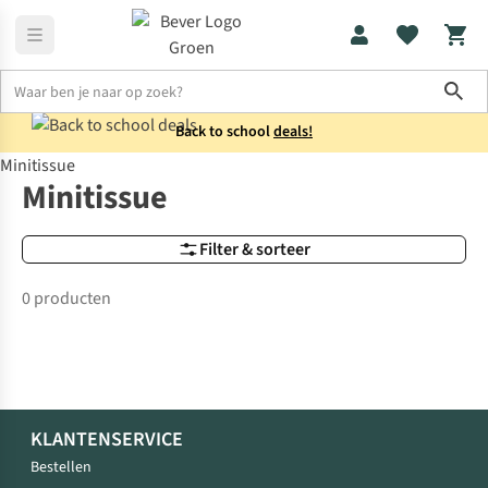
Sho
Back to school
deals!
Minitissue
Merken
Minitissue
Minitissue
Filter & sorteer
0 producten
KLANTENSERVICE
Bestellen