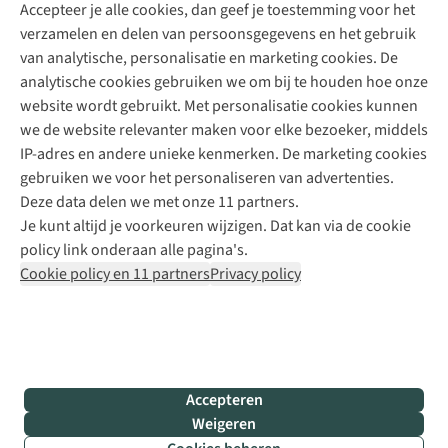
Accepteer je alle cookies, dan geef je toestemming voor het
+31 (0)85 888 50 88
verzamelen en delen van persoonsgegevens en het gebruik
+31 6 12 28 49 80
van analytische, personalisatie en marketing cookies. De
analytische cookies gebruiken we om bij te houden hoe onze
Contactformulier
website wordt gebruikt. Met personalisatie cookies kunnen
we de website relevanter maken voor elke bezoeker, middels
IP-adres en andere unieke kenmerken. De marketing cookies
Algeme
gebruiken we voor het personaliseren van advertenties.
voorwa
Deze data delen we met onze 11 partners.
|
Je kunt altijd je voorkeuren wijzigen. Dat kan via de cookie
Priva
policy link onderaan alle pagina's.
polic
Cookie policy en 11 partners
Privacy policy
|
Cook
polic
|
© 202
Accepteren
Bever
Weigeren
B.V. Al