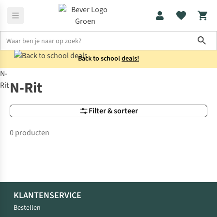
Sho
Back to school
deals!
N-
Merken
N-Rit
N-Rit
Rit
Filter & sorteer
0 producten
KLANTENSERVICE
Bestellen