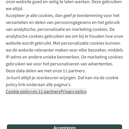
onze website goed en veilig te laten werken. Deze gebruiken
Direct advies van een Buitenexpert
we altijd.
Accepteer je alle cookies, dan geef je toestemming voor het
+31 (0)85 888 50 88
verzamelen en delen van persoonsgegevens en het gebruik
+31 6 12 28 49 80
van analytische, personalisatie en marketing cookies. De
analytische cookies gebruiken we om bij te houden hoe onze
Contactformulier
website wordt gebruikt. Met personalisatie cookies kunnen
we de website relevanter maken voor elke bezoeker, middels
IP-adres en andere unieke kenmerken. De marketing cookies
Algeme
gebruiken we voor het personaliseren van advertenties.
voorwa
Deze data delen we met onze 11 partners.
|
Je kunt altijd je voorkeuren wijzigen. Dat kan via de cookie
Priva
policy link onderaan alle pagina's.
polic
Cookie policy en 11 partners
Privacy policy
|
Cook
polic
|
© 202
Accepteren
Bever