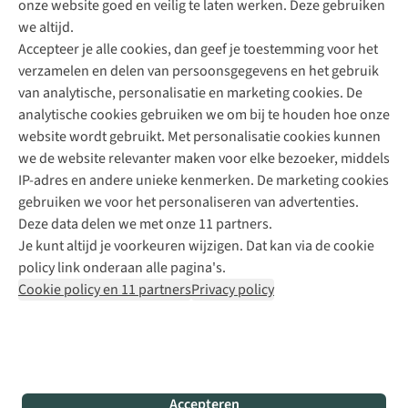
onze website goed en veilig te laten werken. Deze gebruiken
Direct advies van een Buitenexpert
we altijd.
Accepteer je alle cookies, dan geef je toestemming voor het
+31 (0)85 888 50 88
verzamelen en delen van persoonsgegevens en het gebruik
+31 6 12 28 49 80
van analytische, personalisatie en marketing cookies. De
analytische cookies gebruiken we om bij te houden hoe onze
Contactformulier
website wordt gebruikt. Met personalisatie cookies kunnen
we de website relevanter maken voor elke bezoeker, middels
IP-adres en andere unieke kenmerken. De marketing cookies
Algeme
gebruiken we voor het personaliseren van advertenties.
voorwa
Deze data delen we met onze 11 partners.
|
Je kunt altijd je voorkeuren wijzigen. Dat kan via de cookie
Priva
policy link onderaan alle pagina's.
polic
Cookie policy en 11 partners
Privacy policy
|
Cook
polic
|
© 202
Accepteren
Bever