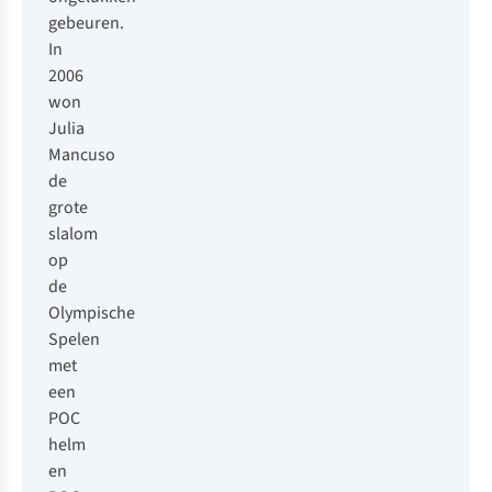
gebeuren.
In
2006
won
Julia
Mancuso
de
grote
slalom
op
de
Olympische
Spelen
met
een
POC
helm
en