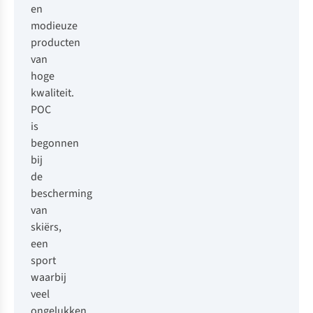
en
modieuze
producten
van
hoge
kwaliteit.
POC
is
begonnen
bij
de
bescherming
van
skiërs,
een
sport
waarbij
veel
ongelukken