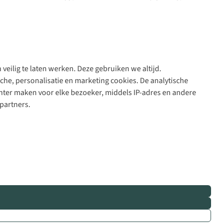
veilig te laten werken. Deze gebruiken we altijd.
Algeme
che, personalisatie en marketing cookies. De analytische
voorwa
nter maken voor elke bezoeker, middels IP-adres en andere
|
partners.
Priva
polic
|
Cook
polic
|
© 202
Bever
B.V. Al
rights