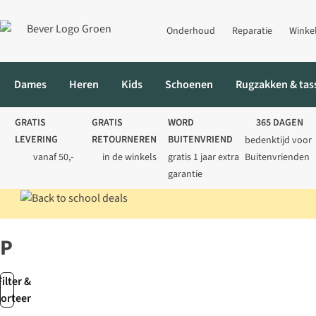
Onderhoud
Reparatie
Winke
Dames
Heren
Kids
Schoenen
Rugzakken & tas
GRATIS
GRATIS
WORD
365 DAGEN
LEVERING
RETOURNEREN
BUITENVRIEND
bedenktijd voor
vanaf 50,-
in de winkels
gratis 1 jaar extra
Buitenvrienden
garantie
Home
Merken
Pressol
Pressol
Filter &
sorteer