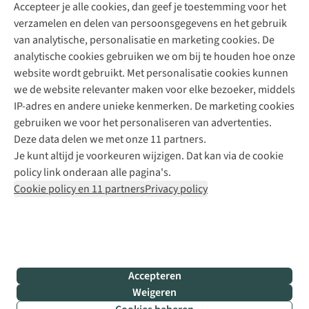
Accepteer je alle cookies, dan geef je toestemming voor het
+31 (0)85 888 50 88
verzamelen en delen van persoonsgegevens en het gebruik
+31 6 12 28 49 80
van analytische, personalisatie en marketing cookies. De
analytische cookies gebruiken we om bij te houden hoe onze
Contactformulier
website wordt gebruikt. Met personalisatie cookies kunnen
we de website relevanter maken voor elke bezoeker, middels
IP-adres en andere unieke kenmerken. De marketing cookies
Algeme
gebruiken we voor het personaliseren van advertenties.
voorwa
Deze data delen we met onze 11 partners.
|
Je kunt altijd je voorkeuren wijzigen. Dat kan via de cookie
Priva
policy link onderaan alle pagina's.
polic
Cookie policy en 11 partners
Privacy policy
|
Cook
polic
|
© 202
Accepteren
Bever
Weigeren
B.V. Al