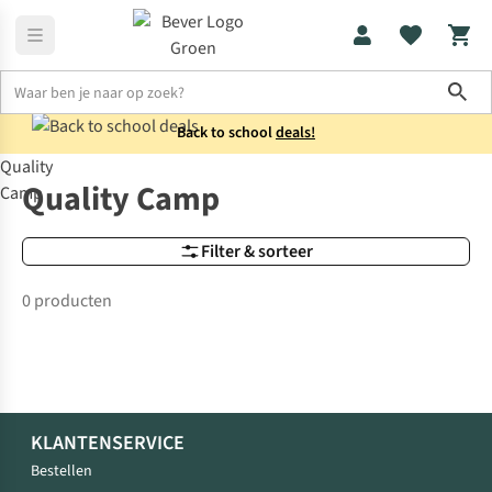
Sho
Back to school
deals!
Quality
Merken
Quality Camp
Quality Camp
Camp
Filter & sorteer
0 producten
KLANTENSERVICE
Bestellen